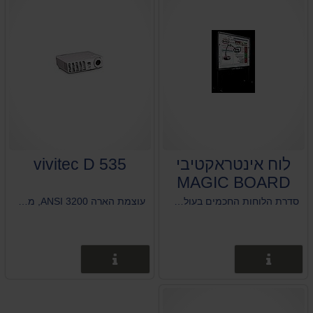
לוח אינטראקטיבי
vivitec D 535
MAGIC BOARD
סדרת הלוחות החכמים בעולם, לבתי ספר וחדרי ישיבות. כתיבה באמצעות אצבע או עט אלקטרונית גדלים "78, "96, "105.
עוצמת הארה 3200 ANSI, משקל 1.9 ק"ג, אטרקטיבי במיוחד
פרטים נוספים
פרטים נוספים