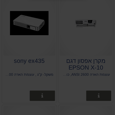
מקרן אפסון דגם
sony ex435
EPSON X-10
עוצמת הארה 2600 ANSI, כולל כניסת HDMI ו USB
משקל- ק"ג , עוצמת הארה 3200 Ansi Lumens רזולוציה טבעית 1024*768 כולל כניסת HDMI
פרטים נוספים
פרטים נוספים