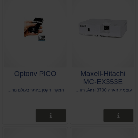
Optonv PICO
Maxell-Hitachi
MC-EX353E
עוצמת הארה 3700 Ansi, רזולוציה טבעית 1024*768, משקל 3.5 ק"ג
המקרן הקטן ביותר בעולם נורת LED - תוחלת חיים 20,000 שעות משקל 115 גרם (גודל של פלאפון)
פרטים נוספים
פרטים נוספים