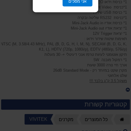
אני מסכים
1* כניסת וידאו SVIDEO
1*כניסת Component Video
1* כניסת USB שירות
1*כניסת RS232 שליטה ובקרה
1* כניסת אודיו Mini-Jack Audio in
1* יציאת אודיו Mini-Jack Audio out
1* יציאת 12V Trigger
תאימות שיטות שידור וידאו :
NTSC (M, 3.58/4.43 MHz), PAL (B, D, G, H, I, M, N), SECAM (B, D, G, K,
K1, L), HDTV (720p, 1080i/p), EDTV (480i/p, 576i/p)
תיקון אוטומטי לעיוות טרפז אנכי דיגיטלי +- 30 מעלות
1* רמקול מובנה 5W
אורך חיי נורה 3000 שעות
מקרן שקט במיוחד רק - 26dB Standard Mode
שלט אלחוטי
משקל 3.5 ק"ג בלבד !!!
קטגוריות קשורות
דף
VIVITEK
כל המוצרים
מקרנים
הבית