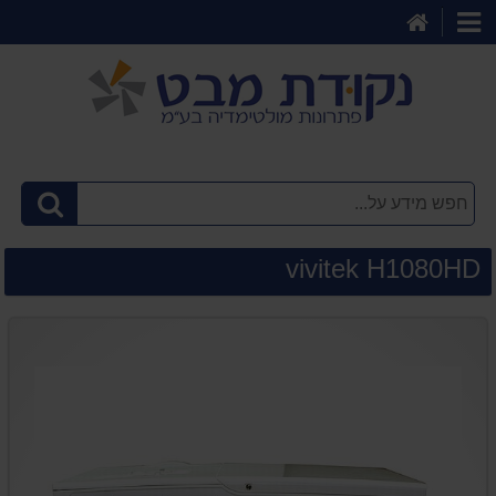
דף
קטגוריות
הבית
vivitek H1080HD