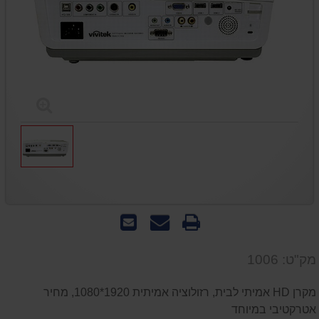
הדפס
שאל
שלח
אותנו
לחבר
על
מק"ט: 1006
המוצר
מקרן HD אמיתי לבית, רזולוציה אמיתית 1920*1080, מחיר
אטרקטיבי במיוחד