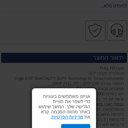
למפרט מלא...
שירות
קניה
מקצועי
בטוחה
תיאור המוצר
מקרן FULL HD
טכנולוגיית הקרנה DLP
Single 0.65" DarkChip2™ DLP® Technology by Texas Instruments
רזולוציה טבעית 1080*1920 - 1080P FULL HD
ספקטרום צבעים - 1.07 Billion
יחס ניגודיות 1:5000
אנחנו משתמשים בעוגיות
עדשת זום ידני ביחס של - 1.2:1
כדי לשפר את חוויית
עוצמת הארה חזקה במיוחד 1800 אנסי לומנס
הגלישה שלך. המשך שימוש
כניסות/יציאות INPUT/OUTPUT :
באתר מהווה הסכמה. קרא
1*כניסת מחשב מסוג 15 פין DSUB סטנדרטי
את
מדיניות הפרטיות
.
2* כניסות ( HDMI (v1.3
1* כניסת וידאו RCA