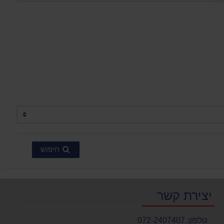
חיפוש
יצירת קשר
טלפון:
072-2407407