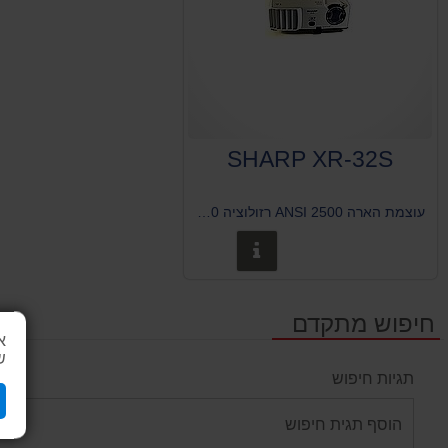
SHARP XR-32S
עוצמת הארה 2500 ANSI רזולוציה 800X600 משקל 2.9 ק"ג
פרטים נוספים
חיפוש מתקדם
א
ש
תגיות חיפוש