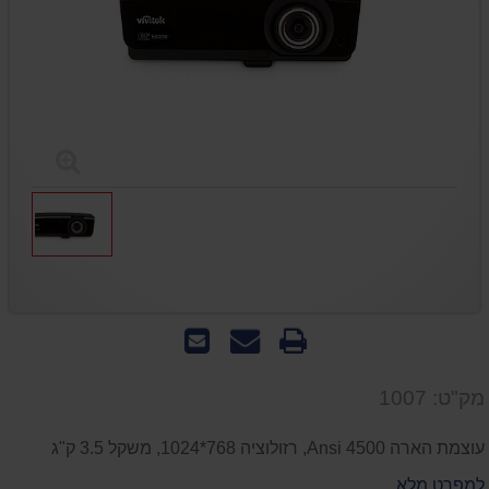
הדפס
שאל
שלח
אותנו
לחבר
על
מק"ט: 1007
המוצר
עוצמת הארה 4500 Ansi, רזולוציה 768*1024, משקל 3.5 ק"ג
למפרט מלא...