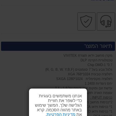
שירות
קניה
מקצועי
בטוחה
תיאור המוצר
מקרן מחשב וידאו תוצרת VIVITEK
טכנולוגיית הקרנה DLP
0.7” 1-Chip DMD
גלגל צבע בעל 7 סגמנטים (R, G, B, W, Y,B,F)
רזולוציה טבעית 1024*768 XGA
רזולוציה מקסימלית 1024*1280 SXGA
יחס ניגודיות 1:2400
עדשת זום ופוקוס ידני ביחס של 1.8 - 2.1
עוצמת הארה חזקה במיוחד 4500 אנסי לומנס
אנחנו משתמשים בעוגיות
כניסות INPUT :
כדי לשפר את חוויית
2*כניסות מחשב מסוג 15 פין DSUB סטנדרטי
הגלישה שלך. המשך שימוש
1* כניסות וידאו RCA
באתר מהווה הסכמה. קרא
1* כניסות וידאו SVIDEO
את
מדיניות הפרטיות
.