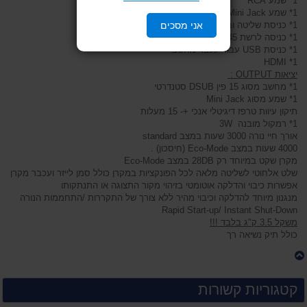
1* שמע RCA
1* שמע Mini Jack
אני מסכים
1* כניסת שליטה ובקרה RS232
1* כניסה לרשת RJ45 - שליטה ובקרה
1* כניסת USB עבור עכבר מחשב
1* HDMI
יציאות OUTPUT :
1* מחשב מסוג 15 פין DSUB סטנדרטי
1* שמע מסוג Mini Jack
תיקון עיוות טרפז דיגיטלי אנכי +- 15 מעלות
1* רמקול מובנה 3W
אורך חיי נורה 3000 שעות במצב standard
4000 שעות במצב Eco-Mode (חיסכון) .
מקרן שקט במיוחד רק 28DB במצב Eco-Mode
שלט אלחוטי לשליטה מלאה לכל הפונקציות במקרן כולל סמן לייזר ועכבר מקרן
אפשרות כיבוי והדלקה אוטומטי בזיהוי מקור התצוגה או התנתקותו
מנגנון מיוחד להדלקה וכיבוי מהיר ללא צורך של התקררות /התחממות הנורה
Rapid Start-up/ Instant Shut-Down
משקל 3.5 ק"ג בלבד !!!
כולל תיק נשיאה רך
קטגוריות קשורות