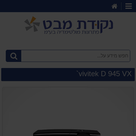
דף
קטגוריות
הבית
vivitek D 945 VX`