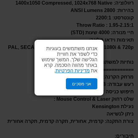
רזולוציה: 1400x1050 Compressed, 1024x768 Native
בהירות: 2800 ANSI Lumens
קונטרסט: 2200:1
Throw Ratio : 1.95-2.15:1
חיי מנורה: 4000 שעות (STD)
תאימות וידאו מלאה:
PAL, SECAM, NTSC 480i/p, 576i/p, HDTV 1080i & 720p
אנחנו משתמשים בעוגיות
כדי לשפר את חוויית
הגלישה שלך. המשך שימוש
נוחיות למשתמש:
באתר מהווה הסכמה. קרא
============
את
מדיניות הפרטיות
.
מרחק הקרנה: 1.2 – 12 מטר
אני מסכים
רעש עבודה: 26dB - שקט במיוחד
חיפוש כניסה אוטומטי
שלט רחוק Mouse Control & Laser :
נעילת Kensington
ניתן לנשיאה
צורת התקנה: קדמית, אחורית, תקרה קדמית, תקרה אחורית
חיבורים: