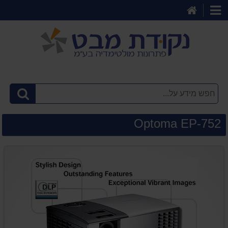
דף
קטגוריות
הבית
Optoma EP-752