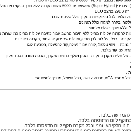
6000
שעות במצב ECO (חיסכון) .
לא צורך בניקוי ו או החלפת מסנן המקרן .
צב ECO
ה מלאה לכל הפונקציות במקרן כולל שליטת עכבר
ליטה ובקרה למקרן כולל תזמונים
רת עם קוד בלבד.
של תליית מקרן בתקרה : מסנן נשלף בחזית המקרן , מכסה מנורה בגב המקרן .
.
 :
כבל חשמל,ומדריך למשתמש .
 להמחשה בלבד.
בתוקף ליום הדפסתה בלבד.
ינו חלקי ו/או זמני ובכל מקרה תקף ליום הדפסתו בלבד.
וצר תעשה בהתאם לזמינותו והמפרט המוצג באתר ממנו הודפס דף ז