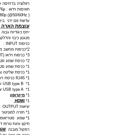
רזולוציה בדחיסה עד 1200*1600
תאימות וידאו : SDTV: 480i, 480p, 576i, 576p
( HDTV: 720p (@50/60Hz), 1080i (@50/60Hz),1080p (@50/60Hz
עדשת זום ידני ביחס ש
עוצמת הארה חזקה במי
יחס ניגודיות גבוה
מנגנון כיבוי והדלקה מהיר 4 
כניסות INPUT :
2*כניסות מחשב מסוג 15 פין DSUB סטנדרטי
3* כניסות וידאו (RCA,SVIDEO,COMPONENT )
2* כניסת שמע סטריאופוניות מסוג Mini Jack
1* כניסת שמע סטריאופונית מסוג RCA
1* כניסת שליטה ובקרה RS232
1* RJ45 כניסת רשת עבור שליטה ובקרה והעברת מסרים ותמונות
1* USB type B עבור עכבר לשליטה משלט המקרן
1* USB type A עבור חיבור
1*
מיקרופון
HDMI
1*
יציאות OUTPUT :
1* חזרה למוניטור מחשב (15PIN סטנדרטי)
1* שמע סטריאופונית מסוג 2*RCA
תיקון עיוות טרפז דיגיט
רמקול מובנה
16W