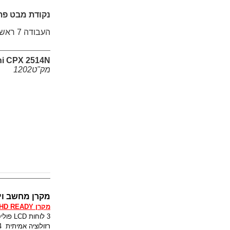
נקודת מבט פתר
העבודה 7 ראש העין 48017
hi CPX 2514N
מק"ט1202
מקרן מחשב וי
מקרן HD READY כולל כניסת HDMI
3 לוחות LCD פוליסיליקון "0.63
רזולוציה אמיתית 1024*768 XGA