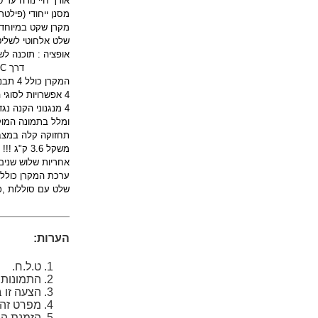
אורך חיי נורה עד 3000 שעות במצב רגיל ,ועד
מסנן ייחודי (פילטר) היברידי( Super Hybrid)המאפשר עד 6000 שעות הקרנה ל
מקרן שקט במיוחד רק 29DB במ
שלט אלחוטי לשליט
אופציה : תוכנה לש
דרך PC וללא צורך בשלט אלחוטי
המקרן כולל 4 תבניות להקרנה על לוח מחיק ללא חיבור מחשב עבור כתיבה על לוח מחיק כמו שורות משבצות ועוד ...
4 אפשרויות לסוגי הקרנה : רגיל ,על לוח לבן מחיק,על לוח גיר ירוק או שחור ,הקרנה באור יום .
4 מנגנוני הקנה נגד גניבה : זיהוי טלטול ,קורה עבור נעילה,קוד להפעלה ,הטבעת לוגו
ומלל בתמונה המוק
תחזוקה קלה במצב 
משקל 3.6 ק"ג !!! .
אחריות שלוש שנים 
ערכת המקרן כוללת
שלט עם סוללות ,כבל מחשב VGA,מכסה עדשה ,
הערות:
ט.ל.ח.
התמונות
הצעה זו 
מפרט זה ה
הזמנת המ